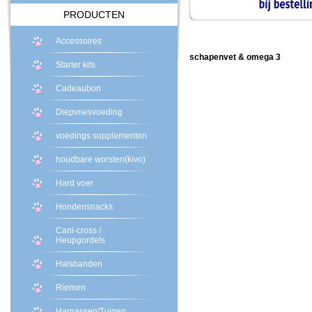
PRODUCTEN
Accessoires
schapenvet & omega 3
Starter kits
Cadeaubon
Diepvriesvoeding
voedings supplementen
houdbare worsten(kivo)
Hard voer
Hondensnacks
Cani-cross /
Heupgordels
Halsbanden
Riemen
Harnassen/Tuigen