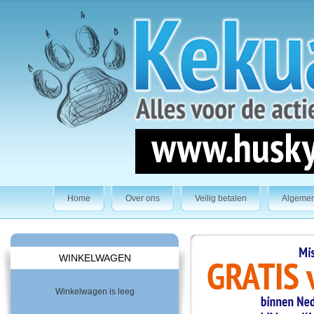
Home
Over ons
Veilig betalen
Algeme
WINKELWAGEN
Winkelwagen is leeg