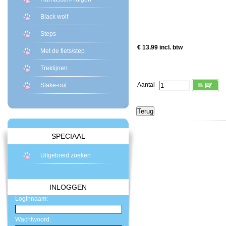
Black wolf
Steps
€ 13.99 incl. btw
Met de fiets/step
Treklijnen
Aantal
Stake-out
SPECIAAL
Uitgebreid zoeken
INLOGGEN
Loginnaam:
Wachtwoord: