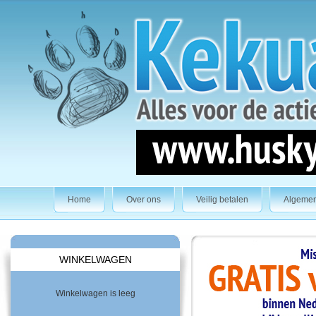
Home
Over ons
Veilig betalen
Algeme
WINKELWAGEN
Winkelwagen is leeg