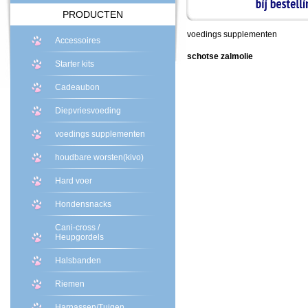
PRODUCTEN
voedings supplementen
Accessoires
schotse zalmolie
Starter kits
Cadeaubon
Diepvriesvoeding
voedings supplementen
houdbare worsten(kivo)
Hard voer
Hondensnacks
Cani-cross /
Heupgordels
Halsbanden
Riemen
Harnassen/Tuigen