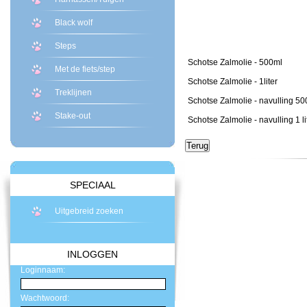
Black wolf
Steps
Schotse Zalmolie - 500ml
Met de fiets/step
Schotse Zalmolie - 1liter
Treklijnen
Schotse Zalmolie - navulling 5
Stake-out
Schotse Zalmolie - navulling 1 li
SPECIAAL
Uitgebreid zoeken
INLOGGEN
Loginnaam:
Wachtwoord: