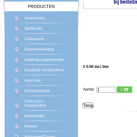
PRODUCTEN
Accessoires
Starter kits
Cadeaubon
Diepvriesvoeding
voedings supplementen
€ 0.00 incl. btw
houdbare worsten(kivo)
Hard voer
Aantal
Hondensnacks
Cani-cross /
Heupgordels
Halsbanden
Riemen
Harnassen/Tuigen