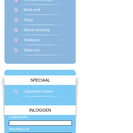
Black wolf
Steps
Met de fiets/step
Treklijnen
Stake-out
SPECIAAL
Uitgebreid zoeken
INLOGGEN
Loginnaam:
Wachtwoord: