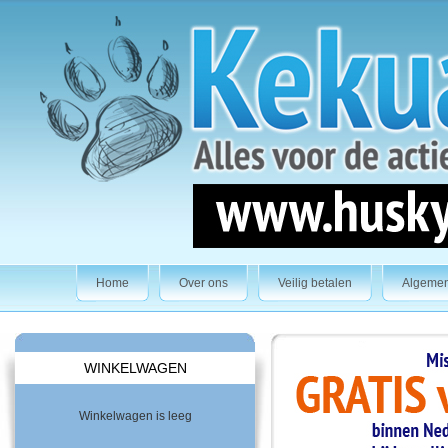
Home
Over ons
Veilig betalen
Algeme
WINKELWAGEN
Winkelwagen is leeg