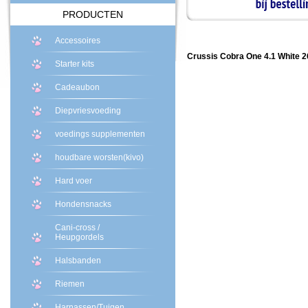
PRODUCTEN
Accessoires
Crussis Cobra One 4.1 White 2
Starter kits
Cadeaubon
Diepvriesvoeding
voedings supplementen
houdbare worsten(kivo)
Hard voer
Hondensnacks
Cani-cross /
Heupgordels
Halsbanden
Riemen
Harnassen/Tuigen