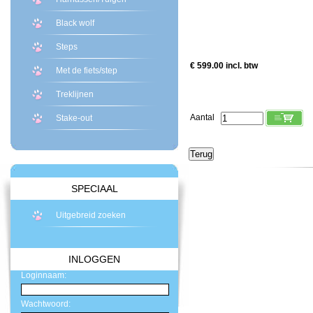
Black wolf
Steps
€ 599.00 incl. btw
Met de fiets/step
Treklijnen
Aantal
Stake-out
SPECIAAL
Uitgebreid zoeken
INLOGGEN
Loginnaam:
Wachtwoord: