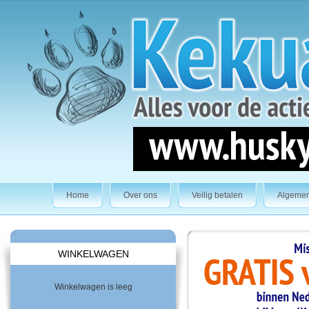
Home
Over ons
Veilig betalen
Algeme
WINKELWAGEN
Winkelwagen is leeg