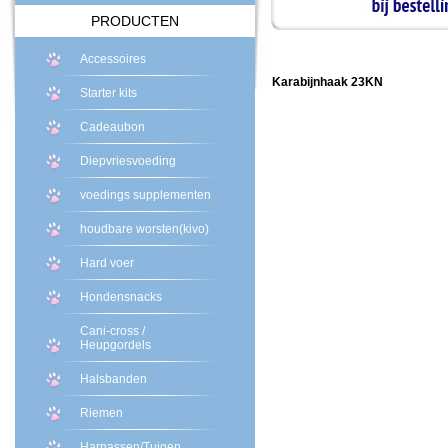
PRODUCTEN
Accessoires
Karabijnhaak 23KN
Starter kits
Cadeaubon
Diepvriesvoeding
voedings supplementen
houdbare worsten(kivo)
Hard voer
Hondensnacks
Cani-cross /
Heupgordels
Halsbanden
Riemen
Harnassen/Tuigen