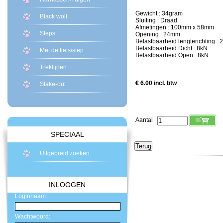
Gewicht : 34gram
Black wolf
Sluiting : Draad
Afmetingen : 100mm x 58mm
Steps
Opening : 24mm
Belastbaarheid lengterichting : 
Belastbaarheid Dicht : 8kN
Met de fiets/step
Belastbaarheid Open : 8kN
Treklijnen
€ 6.00 incl. btw
Stake-out
Aantal
SPECIAAL
Uitgebreid zoeken
INLOGGEN
Loginnaam:
Wachtwoord: