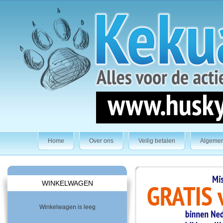
Home
Over ons
Veilig betalen
Algeme
WINKELWAGEN
Winkelwagen is leeg