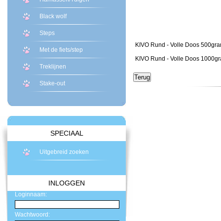
Black wolf
Steps
KIVO Rund - Volle Doos 500gr
Met de fiets/step
KIVO Rund - Volle Doos 1000g
Treklijnen
Stake-out
SPECIAAL
Uitgebreid zoeken
INLOGGEN
Loginnaam:
Wachtwoord: