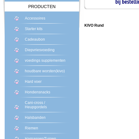
PRODUCTEN
Accessoires
KIVO Rund
Starter kits
Cadeaubon
Diepvriesvoeding
voedings supplementen
houdbare worsten(kivo)
Hard voer
Hondensnacks
Cani-cross /
Heupgordels
Halsbanden
Riemen
Harnassen/Tuigen