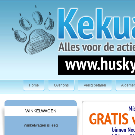
Home
Over ons
Veilig betalen
Algeme
WINKELWAGEN
Winkelwagen is leeg