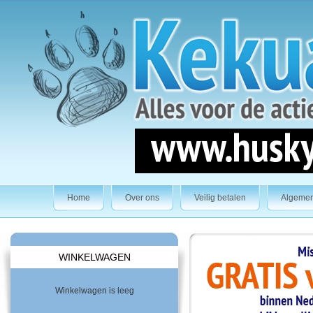
Home
Over ons
Veilig betalen
Algeme
WINKELWAGEN
Winkelwagen is leeg