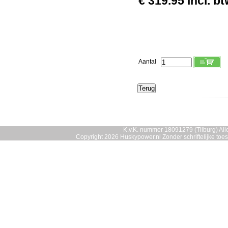
€ 319.95 incl. b
Aantal
K.v.K. nummer 18091279 (Tilburg) Alle
Copyright 2026 Huskypower.nl Zonder schriftelijke to