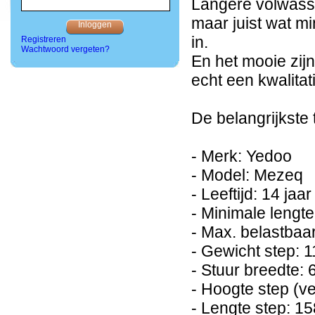
Langere volwass
maar juist wat m
in.
Registreren
Wachtwoord vergeten?
En het mooie zij
echt een kwalitat
De belangrijkste
- Merk: Yedoo
- Model: Mezeq
- Leeftijd: 14 jaa
- Minimale lengt
- Max. belastbaa
- Gewicht step: 1
- Stuur breedte:
- Hoogte step (ve
- Lengte step: 1