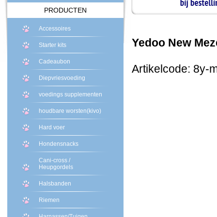
PRODUCTEN
Accessoires
Yedoo New Meze
Starter kits
Cadeaubon
Artikelcode: 8y-
Diepvriesvoeding
voedings supplementen
houdbare worsten(kivo)
Hard voer
Hondensnacks
Cani-cross /
Heupgordels
Halsbanden
Riemen
Harnassen/Tuigen