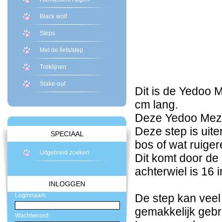
Black wolf
Steps
Met de fiets/step
Treklijnen
Stake-out
Dit is de Yedoo 
cm lang.
Deze Yedoo Mezeq
Deze step is uite
SPECIAAL
bos of wat ruige
Uitgebreid zoeken
Dit komt door de 
achterwiel is 16 i
INLOGGEN
Loginnaam:
De step kan veel
gemakkelijk gebr
Wachtwoord: