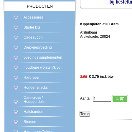
PRODUCTEN
Accessoires
Kippenpoten 250 Gram
Starter kits
Afsluitbaar
Artikelcode: 28824
Cadeaubon
Diepvriesvoeding
voedings supplementen
houdbare worsten(kivo)
3.95
€ 3.75 incl. btw
Hard voer
Hondensnacks
Cani-cross /
Aantal
Heupgordels
Halsbanden
Riemen
Harnassen/Tuigen