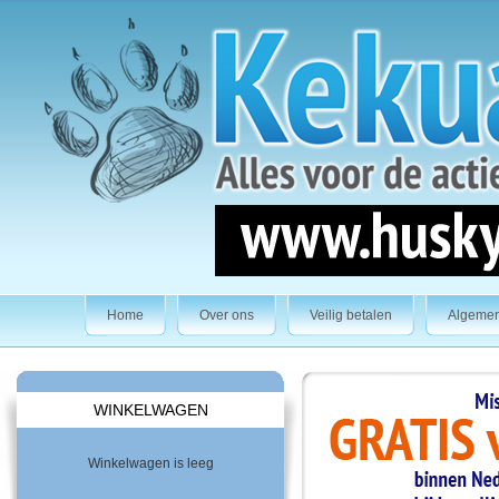
Home
Over ons
Veilig betalen
Algeme
WINKELWAGEN
Winkelwagen is leeg