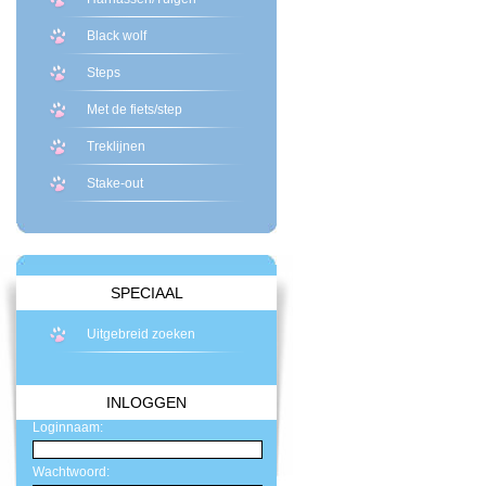
Black wolf
Steps
Met de fiets/step
Treklijnen
Stake-out
SPECIAAL
Uitgebreid zoeken
INLOGGEN
Loginnaam:
Wachtwoord: