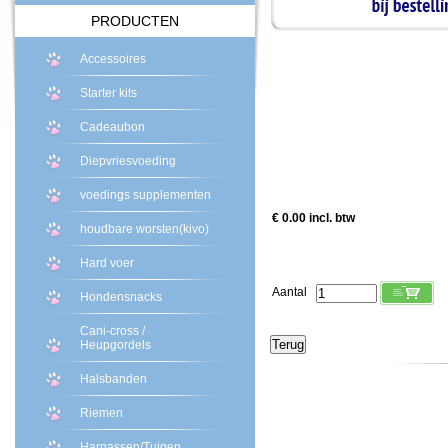
PRODUCTEN
Accessoires
Starter kits
Cadeaubon
Diepvriesvoeding
voedings supplementen
€ 0.00 incl. btw
houdbare worsten(kivo)
Hard voer
Aantal
Hondensnacks
Cani-cross /
Heupgordels
Halsbanden
Riemen
Harnassen/Tuigen