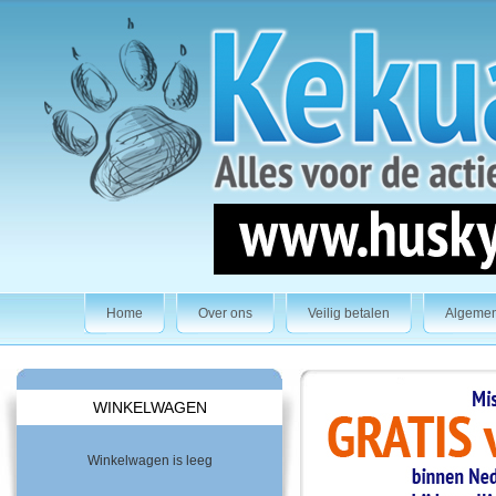
Home
Over ons
Veilig betalen
Algeme
WINKELWAGEN
Winkelwagen is leeg