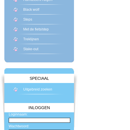
Black wolf
Steps
Met de fiets/step
Treklijnen
Stake-out
SPECIAAL
Uitgebreid zoeken
INLOGGEN
Loginnaam:
Wachtwoord: