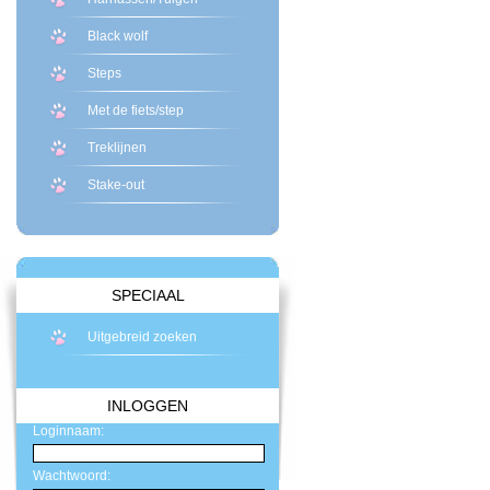
Black wolf
Steps
Met de fiets/step
Treklijnen
Stake-out
SPECIAAL
Uitgebreid zoeken
INLOGGEN
Loginnaam:
Wachtwoord: