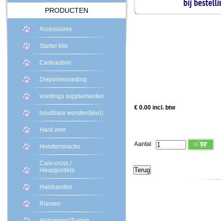
PRODUCTEN
Accessoires
Starter kits
Cadeaubon
Diepvriesvoeding
voedings supplementen
€ 0.00 incl. btw
houdbare worsten(kivo)
Hard voer
Aantal
Hondensnacks
Cani-cross /
Heupgordels
Halsbanden
Riemen
Harnassen/Tuigen