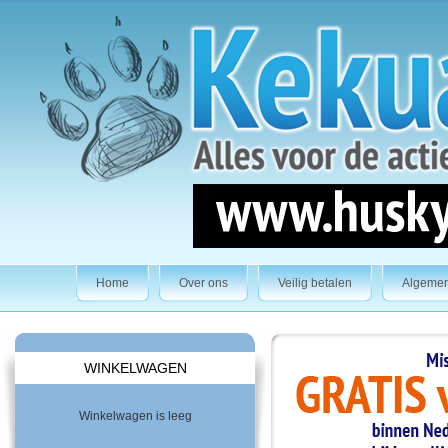
Home
Over ons
Veilig betalen
Algeme
WINKELWAGEN
Winkelwagen is leeg