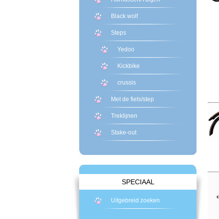
Black wolf
Steps
Yedoo
Kickbike
crussis
Met de fiets/step
Treklijnen
Stake-out
SPECIAAL
Uitgebreid zoeken