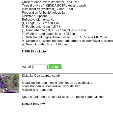
Quick-release levers (front/rear), Yes / Yes
Tyres (front/rear), KENDA (60TPI, kevlar guard)
Max. inflation (front/rear), 7 bar / 7 bar
Preparation for bottle holder, 2x
Kickstand, Optional
Reflective elements, No
[1] Length, 173 cm / 68.1 in
[2] Footboard, 40 cm / 15.7 in
[3] Handlebar height, 91 - 97 cm / 35.8 - 38.2 in
[4] Width of handlebars, 64 cm / 25.2 in
[5] Ride height (higher/lower position), 4,5 / 6,5 cm // 1.8 / 2.6 in
[6] Distance between footboard and ground (higher/lower position), 7,
[7] Room for rider, 68 cm / 26.8 in
€ 399.95 incl. btw
Aantal
Kickbike Dog adapter combi.
Ideaal om honden mee te laten lopen naast de step
of om honden te laten trekken voor de step.
Makkelijk te monteren.
Deze adapter past op alle Kickbikes en op de Yedoo Mezeq.
€ 89.95 incl. btw