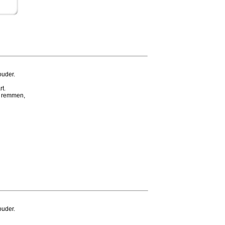
ouder.
rt.
e remmen,
ouder.