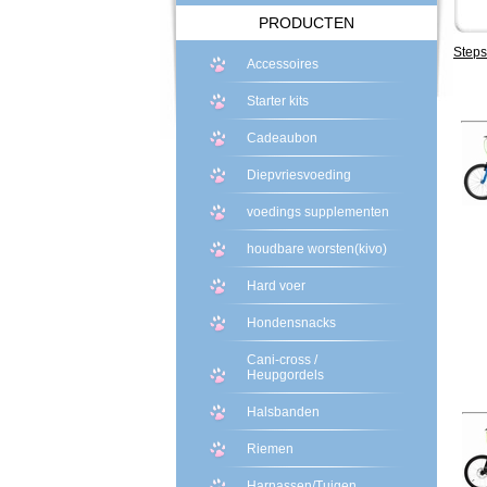
PRODUCTEN
Steps
Accessoires
Starter kits
Cadeaubon
Diepvriesvoeding
voedings supplementen
houdbare worsten(kivo)
Hard voer
Hondensnacks
Cani-cross /
Heupgordels
Halsbanden
Riemen
Harnassen/Tuigen