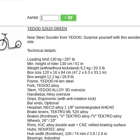
Aantal
YEDOO S2620 GREEN
New Steel Scooter from YEDOO. Surprise yourself with this wonderful
ride.
Technical details:
Loading limit 130 kg / 287 lb
Min. height of rider 130 cm / 51 in
Weight (with/without kickstand) 9,2 kg / 20.3 lb
Box size 120 x 16 x 84 cm (47.2 x 6.3 x 33.1 in)
Box weight 12,2 kg / 26.9 lb
Frame, YEDOO Hi-ten steel
Fork, YEDOO alloy
Stem, YEDOO ALLOY 3D oversize
Handlebar, Alloy oversize
Grips, Ergonomic (with anti-rotation lock)
Bar ends, Optional
Headset, NECO alloy 1 1/8" semiintegrated AHEAD
Brake levers, TEKTRO ML 520 alloy
Brakes (front/rear), "V" TEKTRO alloy /"V" TEKTRO alloy
Wheels, 26" / 20"
Rims, HJC alloy double wall + CNC milled braking surface
Hubs, NOVATEC alloy
Hub width (front/rear), 100 / 74 mm // 3.9 / 2.9 in
Bearings, Industrial