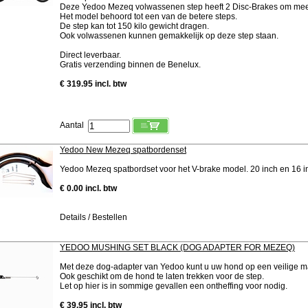
Deze Yedoo Mezeq volwassenen step heeft 2 Disc-Brakes om me
Het model behoord tot een van de betere steps.
De step kan tot 150 kilo gewicht dragen.
Ook volwassenen kunnen gemakkelijk op deze step staan.
Direct leverbaar.
Gratis verzending binnen de Benelux.
€ 319.95 incl. btw
Aantal
Yedoo New Mezeq spatbordenset
Yedoo Mezeq spatbordset voor het V-brake model. 20 inch en 16 in
€ 0.00 incl. btw
Details / Bestellen
YEDOO MUSHING SET BLACK (DOG ADAPTER FOR MEZEQ)
Met deze dog-adapter van Yedoo kunt u uw hond op een veilige 
Ook geschikt om de hond te laten trekken voor de step.
Let op hier is in sommige gevallen een ontheffing voor nodig.
€ 39.95 incl. btw