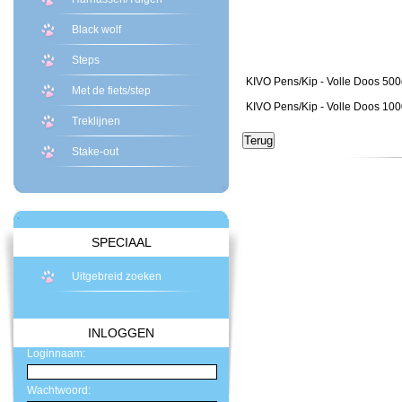
Black wolf
Steps
KIVO Pens/Kip - Volle Doos 50
Met de fiets/step
KIVO Pens/Kip - Volle Doos 10
Treklijnen
Stake-out
SPECIAAL
Uitgebreid zoeken
INLOGGEN
Loginnaam:
Wachtwoord: