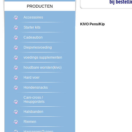
PRODUCTEN
Accessoires
KIVO Pens/Kip
Starter kits
Cadeaubon
Diepvriesvoeding
voedings supplementen
houdbare worsten(kivo)
Hard voer
Hondensnacks
Cani-cross /
Heupgordels
Halsbanden
Riemen
Harnassen/Tuigen