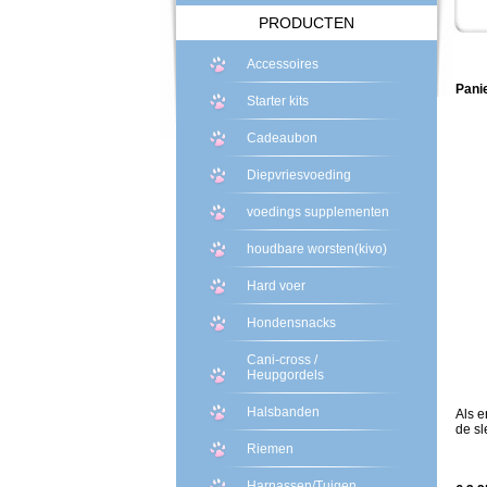
PRODUCTEN
Accessoires
Pani
Starter kits
Cadeaubon
Diepvriesvoeding
voedings supplementen
houdbare worsten(kivo)
Hard voer
Hondensnacks
Cani-cross /
Heupgordels
Halsbanden
Als e
de sl
Riemen
Harnassen/Tuigen