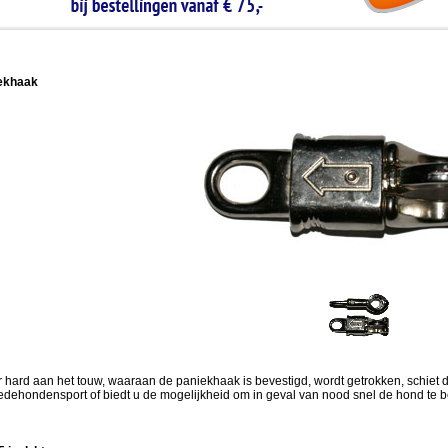
ekhaak
r hard aan het touw, waaraan de paniekhaak is bevestigd, wordt getrokken, schiet de 
edehondensport of biedt u de mogelijkheid om in geval van nood snel de hond te