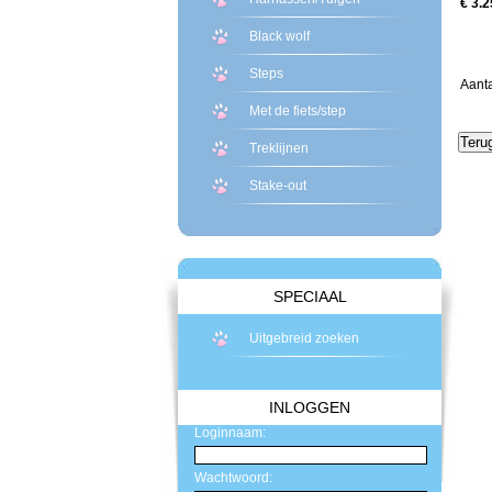
€ 3.2
Black wolf
Steps
Aan
Met de fiets/step
Treklijnen
Stake-out
SPECIAAL
Uitgebreid zoeken
INLOGGEN
Loginnaam:
Wachtwoord: